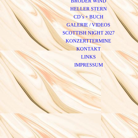
BRODER WIND
HELLER STERN
CD´s + BUCH
GALERIE / VIDEOS
SCOTTISH NIGHT 2027
KONZERTTERMINE
KONTAKT
LINKS
IMPRESSUM